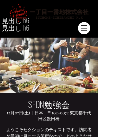
見出し h6
見出し h6
SFDN勉強会
12月07日(土)
  |  
日本、〒102-0072 東京都千代
田区飯田橋
ようこそセクションのテキストです。訪問者
が最初に目にする箇所なので、どのようなサ