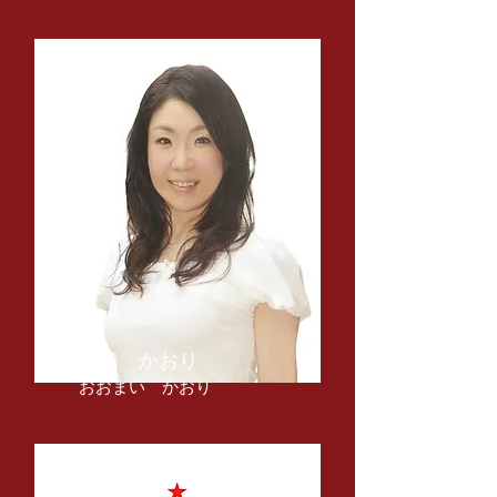
​大舞 かおり
​おおまい かおり