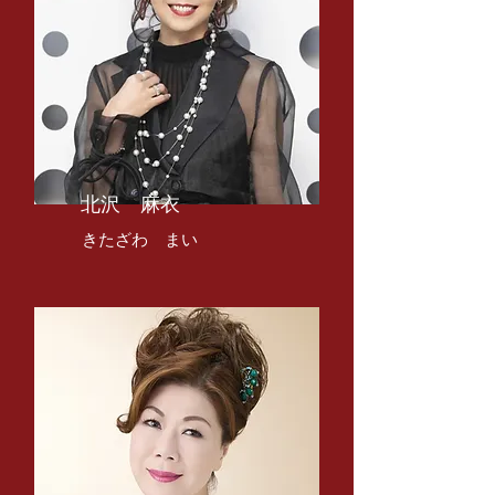
​北沢 麻衣
​きたざわ まい