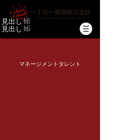
見出し h6
見出し h6
​マネージメントタレント