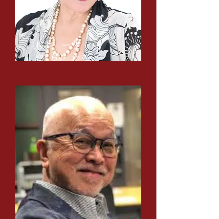
​桜井 一枝
​さくらい かずえ