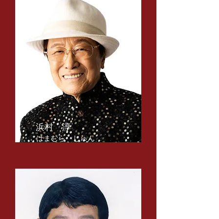
​浜村 淳
​はまむら じゅん