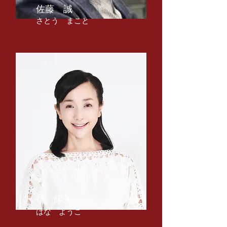
​佐藤 誠
​さとう まこと
​華 陽子
​はな ようこ