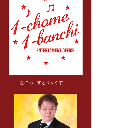
​ＮＡＮＩＷＡストリングス
​なにわ すとりんぐす