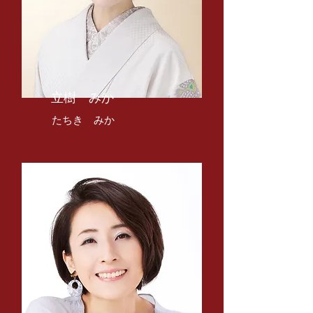
​立樹 みか
​たちき みか