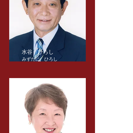
​水谷 ひろし
​みずたに ひろし