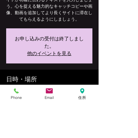
う。心を捉える魅力的なキャッチコピーや画
像、動画を追加してより長くサイトに滞在し
てもらえるようにしましょう。
お申し込みの受付は終了しまし
た。
他のイベントを見る
日時・場所
日程未定
会場未定
Phone
Email
住所
このイベントをシェア