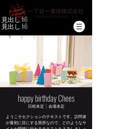
見出し h6
見出し h6
happy birthday Chees
日程未定
  |  
会場未定
ようこそセクションのテキストです。訪問者
が最初に目にする箇所なので、どのようなサ
イトか明確に伝わるテキストを入力しましょ