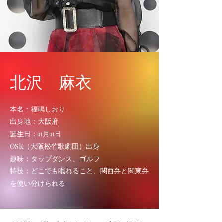
​北沢 麻衣
本名：福嶋しおり
出身地：大阪府
誕生日：11月11日
OSK（大阪松竹歌劇団）出身
趣味：タップダンス、ゴルフ
特技：どこでも眠れること、関西弁と関東弁
を使い分けられる