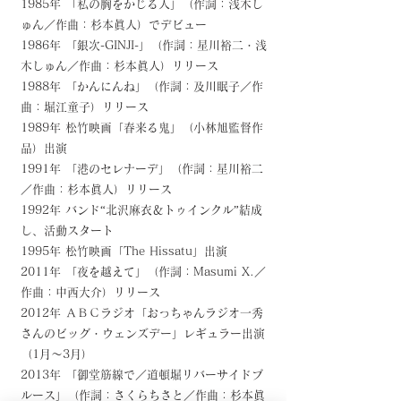
1985年 「私の胸をかじる人」（作詞：浅木し
ゅん／作曲：杉本眞人）でデビュー
1986年 「銀次-GINJI-」（作詞：星川裕二・浅
木しゅん／作曲：杉本眞人）リリース
1988年 「かんにんね」（作詞：及川眠子／作
曲：堀江童子）リリース
1989年 松竹映画「春来る鬼」（小林旭監督作
品）出演
1991年 「港のセレナーデ」（作詞：星川裕二
／作曲：杉本眞人）リリース
1992年 バンド“北沢麻衣＆トゥインクル”結成
し、活動スタート
1995年 松竹映画「The Hissatu」出演
2011年 「夜を越えて」（作詞：Masumi X.／
作曲：中西大介）リリース
2012年 ＡＢＣラジオ「おっちゃんラジオ一秀
さんのビッグ・ウェンズデー」レギュラー出演
（1月～3月）
2013年 「御堂筋線で／道頓堀リバーサイドブ
ルース」（作詞：さくらちさと／作曲：杉本眞