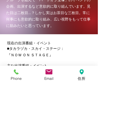
企画、出演するなど意欲的に取り組んでいます。見
た目は二枚目…？しかし実はお茶目な三枚目。常に
何事にも意欲的に取り組み、広い視野をもって仕事
に励みたいと思っています。
現在の出演番組・イベント
■タカラヅカ・スカイ・ステージ：
『ＮＯＷ ＯＮ ＳＴＡＧＥ』
主な出演番組・イベント
■梅田コマ劇場：2001.1森進一新春公演『坊ちゃ
ん』マドンナ役
Phone
Email
住所
■宝塚バウホール公演主演作品：
『グッバイ・ペパーミント・ナイト』
『硬派・坂本龍馬』
『エル・アミーゴ』
『ル・グランモーヌ』
■宝塚大劇場公演：
『心の旅路』
『ベルサイユのバラ』
■ABC-TV：『おはようコール』