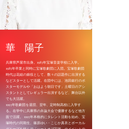
​華 陽子
兵庫県芦屋市出身。1983年宝塚音楽学校に入学。
1985年卒業と同時に宝塚歌劇団に入団。宝塚歌劇団
時代は花組の娘役として、数々の話題作に出演する
などスターとして活躍。在団中には、池田銀行のポ
スターモデルや「おはよう朝日です」土曜日のアシ
スタントとしてレギュラー出演するなど、舞台以外
でも大活躍。
1993年歌劇団を退団、翌年、定時制高校に入学す
る。在学中に兵庫県の弁論大会で優勝するなど他方
面で活躍。 1995年本格的にタレント活動を始め、宝
塚時代の同期生、篠原ゆい・こじか真衣とボーカル
グループを組んで「ハートオブ宝塚」のイベントの